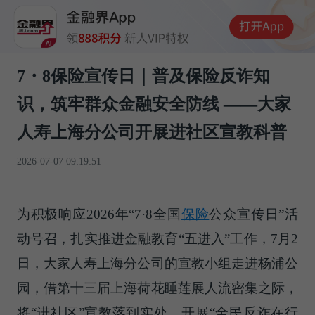
7・8保险宣传日｜普及保险反诈知
识，筑牢群众金融安全防线 ——大家
人寿上海分公司开展进社区宣教科普
2026-07-07 09:19:51
为积极响应2026年“7·8全国
保险
公众宣传日”活
动号召，扎实推进金融教育“五进入”工作，7月2
日，大家人寿上海分公司的宣教小组走进杨浦公
园，借第十三届上海荷花睡莲展人流密集之际，
将“进社区”宣教落到实处，开展“全民反诈在行