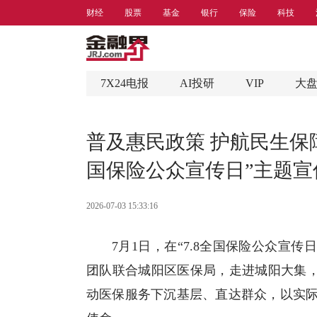
财经
股票
基金
银行
保险
科技
7X24电报
AI投研
VIP
大
普及惠民政策 护航民生保障
国保险公众宣传日”主题宣
2026-07-03 15:33:16
7月1日，在“7.8全国
保险
公众宣传日
团队联合城阳区医保局，走进城阳大集，
动医保服务下沉基层、直达群众，以实际