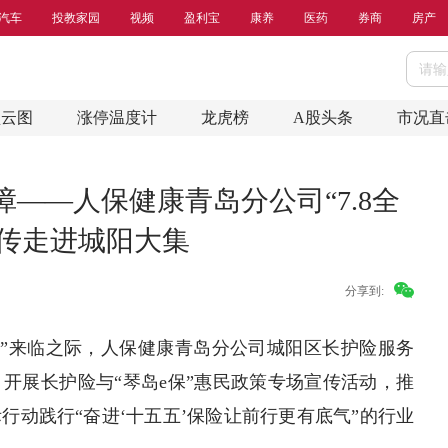
汽车
投教家园
视频
盈利宝
康养
医药
券商
房产
盘云图
涨停温度计
龙虎榜
A股头条
市况直
——人保健康青岛分公司“7.8全
传走进城阳大集
分享到:
”来临之际，人保健康青岛分公司城阳区长护险服务
开展长护险与“琴岛e保”惠民政策专场宣传活动，推
行动践行“奋进‘十五五’保险让前行更有底气”的行业