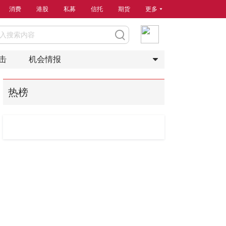
消费
港股
私募
信托
期货
更多
击
机会情报
热榜