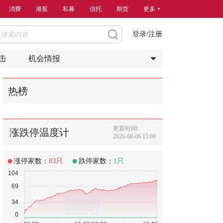
消费
港股
私募
信托
期货
更多
登录/注册
击
机会情报
热榜
更新时间:
涨跌停温度计
2026-08-06 15:00
涨停家数：
83
只
跌停家数：
1
只