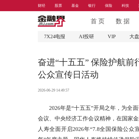
财经
股票
基金
银行
保险
科技
首 页
数 据
7X24电报
AI投研
VIP
大
奋进“十五五” 保险护航前行路
公众宣传日活动
2026-06-29 14:49:57
2026年是“十五五”开局之年，为
会议、中央经济工作会议精神，在国家金
人寿全面开启2026年“7.8全国保险公