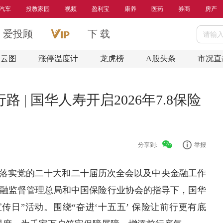
汽车
投教家园
视频
盈利宝
康养
医药
券商
房产
爱投顾
下 载
盘云图
涨停温度计
龙虎榜
A股头条
市况直
 | 国华人寿开启2026年7.8保险
分享到:
举报
全面落实党的二十大和二十届历次全会以及中央金融工作
融监督管理总局和中国
保险
行业协会的指导下，国华
众宣传日”活动。围绕“奋进‘十五五’ 保险让前行更有底