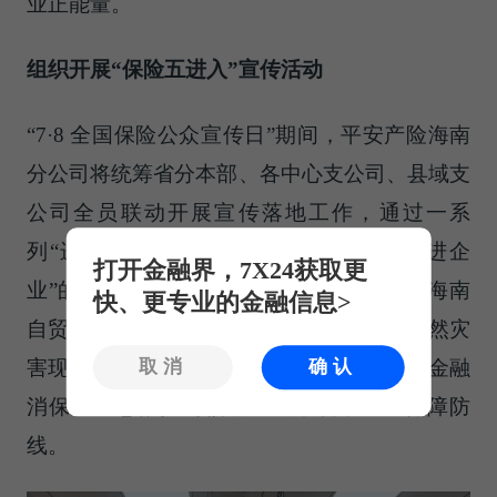
业正能量。
组织开展“保险五进入”宣传活动
“7·8 全国保险公众宣传日”期间，平安产险海南
分公司将统筹省分本部、各中心支公司、县域支
公司全员联动开展宣传落地工作，通过一系
列“进社区、进校园、进商圈、进农村、进企
打开金融界，7X24获取更
业”的平安守护者志愿服务公益行动。立足海南
快、更专业的金融信息>
自贸港建设特色与本地台风、暴雨等多发自然灾
取消
确认
害现状，宣传活动以风险减量、防灾抗灾、金融
消保、应急救护为核心主线，筑牢民生保障防
线。