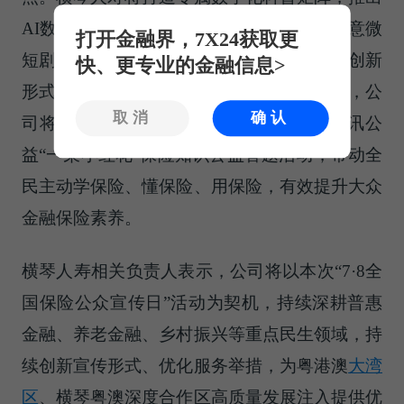
AI数字人系列短视频、“四大名著话保险”创意微
打开金融界，7X24获取更
短剧，以贴合新媒体传播、网民喜闻乐见的创新
快、更专业的金融信息>
形式，通俗化、场景化普及保险知识。同时，公
取消
确认
司将积极号召全体职工、广大客户参与腾讯公
益“一朵小红花”保险知识公益答题活动，带动全
民主动学保险、懂保险、用保险，有效提升大众
金融保险素养。
横琴人寿相关负责人表示，公司将以本次“7·8全
国保险公众宣传日”活动为契机，持续深耕普惠
金融、养老金融、乡村振兴等重点民生领域，持
续创新宣传形式、优化服务举措，为粤港澳
大湾
区
、横琴粤澳深度合作区高质量发展注入提供优