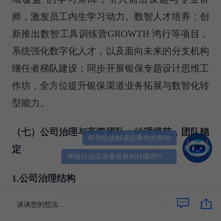
师，激发员工内生学习动力。数智人才培养：创
新推出数智工具训练营GROWTH 鸿行等项目，
系统强化数字化人才，以及面向未来的分支机构
继任者梯队建设；同步开展银保专题设计思维工
作坊，全⽅位提升银保渠道业务拓展与数智化转
型能力。
（七）公司治理与高管团队：治理规范，团队稳
帮我快速解读该事件的影响
定
寿险行业高质量发展利好哪些个股？
1.公司治理结构
谈谈您的想法...
·新华保险作为A+H股上市的国有控股公司，治