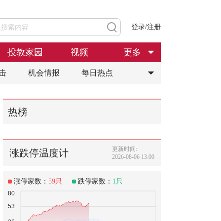
登录/注册
投教家园
视频
更多
击
机会情报
每日热点
热榜
更新时间:
涨跌停温度计
2026-08-06 13:00
涨停家数：
59
只
跌停家数：
1
只