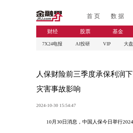
首 页
数 据
财经
股票
基金
7X24电报
AI投研
VIP
大
人保财险前三季度承保利润下
灾害事故影响
2024-10-30 15:54:47
10月30日消息，
中国人保
今日举行20