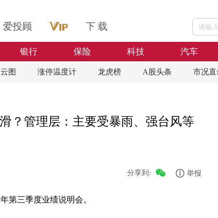
爱投顾
下 载
银行
保险
科技
汽车
盘云图
涨停温度计
龙虎榜
A股头条
市况直
滑？管理层：主要受暴雨、强台风等
分享到:
举报
24年第三季度业绩说明会。