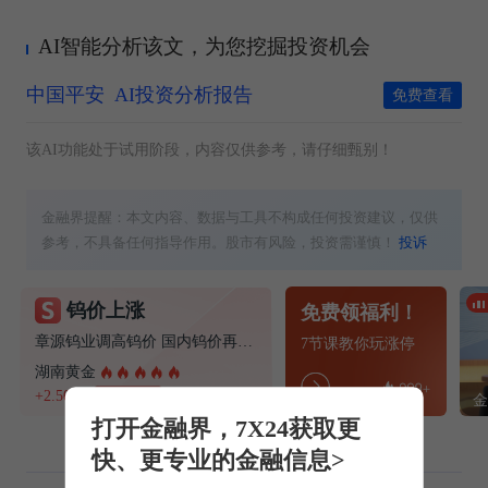
AI智能分析该文，为您挖掘投资机会
中国平安
AI投资分析报告
免费查看
该AI功能处于试用阶段，内容仅供参考，请仔细甄别！
金融界提醒：本文内容、数据与工具不构成任何投资建议，仅供
参考，不具备任何指导作用。股市有风险，投资需谨慎！
投诉
钨价上涨
免费领福利！
章源钨业调高钨价 国内钨价再现涨价迹象
7节课教你玩涨停
湖南黄金
+2.50%
重组预案
打开金融界，7X24获取更
快、更专业的金融信息>