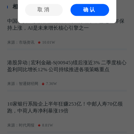
相关推荐
取消
确认
中国平安：股价估值偏低，现金分红水平已超10年保
持上涨，AI是未来增长核心引擎之一
来源：市场资讯
10.01W
港股异动 | 宏利金融-S(00945)绩后涨近3% 二季度核心
盈利同比增长12% 公司持续推进各项策略重点
来源：智通财经网
7.36W
10家银行系险企上半年狂赚253亿！中邮人寿70亿领
跑，中荷人寿净利暴涨19倍
来源：时代周报
8.81W